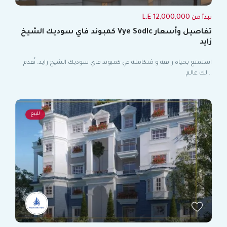
12,000,000 L.E
تبدأ من
تفاصيل وأسعار Vye Sodic كمبوند فاي سوديك الشيخ
زايد
استمتع بحياة راقية و مُتكاملة في كمبوند فاي سوديك الشيخ زايد. نُقدم
...
لك عالم
للبيع