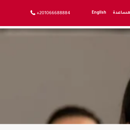
لمساعدة
English
+201066688884